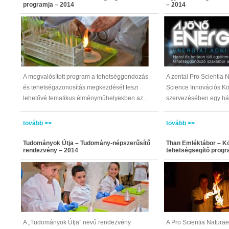
programja – 2014
– 2014
A megvalósított program a tehetséggondozás
A zentai Pro Scientia 
és tehetségazonosítás megkezdését teszi
Science Innovációs K
lehetővé tematikus élményműhelyekben az...
szervezésében egy há
tovább >>
tovább >>
Tudományok Útja – Tudomány-népszerűsítő
Than Emléktábor – K
rendezvény – 2014
tehetségsegítő progr
A „Tudományok Útja” nevű rendezvény
A Pro Scientia Naturae