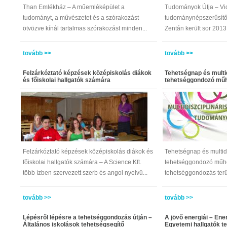
Than Emlékház – A műemléképület a
Tudományok Útja – Vi
tudományt, a művészetet és a szórakozást
tudománynépszerűsít
ötvözve kínál tartalmas szórakozást minden...
Zentán került sor 2013
tovább >>
tovább >>
Felzárkóztató képzések középiskolás diákok
Tehetségnap és multid
és főiskolai hallgatók számára
tehetséggondozó mű
Felzárkóztató képzések középiskolás diákok és
Tehetségnap és multidi
főiskolai hallgatók számára – A Science Kft.
tehetséggondozó műhe
több ízben szervezett szerb és angol nyelvű...
tehetséggondozás terü
tovább >>
tovább >>
Lépésről lépésre a tehetséggondozás útján –
A jövő energiái – Ener
Általános iskolások tehetségsegítő
Egyetemi hallgatók t