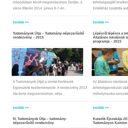
másodízben került megrendezésre Zentán, a
tehetségsegítő tevéke
város főterén 2014. június 6-7-én...
Emlékház nyújtotta aute
tovább >>
tovább >>
Tudományok Útja – Tudomány-népszerűsítő
Lépésről lépésre a t
rendezvény – 2015
Általános iskolások 
programja – 2015
A Tudományok Útját a zentai Kertészek
Az általános iskoláso
Egyesülete kezdeményezte. A rendezvény 2013
tehetséggondozás útj
óta kerül megszervezésre, célja...
műhelymunka-sorozata 
tovább >>
tovább >>
IV. Tudományok Útja – tudomány-
Kutatók Éjszakája 20
népszerűsítő rendezvény
Tudományos Kamion 